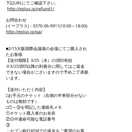
下記URLにてご確認下さい。
http://eplus.jp/refund1/
お問合わせ
(イープラス)：0570-06-9911(10:00～18:00)
http://eplus.jp/qa/
■2/15大阪国際会議場の会場にてご購入され
たお客様
【送付期限】3/25（水）の消印有効
※3/25消印以降の到着分に関してはご返金
できない場合がございますので予めご了承願
います。
【送付いただく内容】
□お手元のチケット（右側の半券部分がない
ものは無効です）
□①～③を明記した連絡先メモ
①チケット購入者のお名前
②日中連絡可能な電話番号
③
・セブン銀行ATMでの返金をご希望のお客