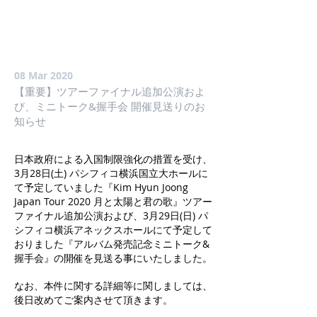
08 Mar 2020
【重要】ツアーファイナル追加公演およ
び、ミニトーク&握手会 開催見送りのお
知らせ
日本政府による入国制限強化の措置を受け、
3月28日(土) パシフィコ横浜国立大ホールに
て予定していました『Kim Hyun Joong
Japan Tour 2020 月と太陽と君の歌』ツアー
ファイナル追加公演および、3月29日(日) パ
シフィコ横浜アネックスホールにて予定して
おりました『アルバム発売記念ミニトーク&
握手会』の開催を見送る事にいたしました。
なお、本件に関する詳細等に関しましては、
後日改めてご案内させて頂きます。