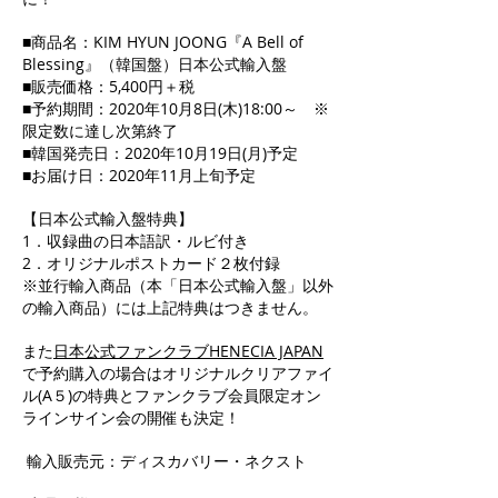
■商品名：KIM HYUN JOONG『A Bell of
Blessing』（韓国盤）日本公式輸入盤
■販売価格：5,400円＋税
■予約期間：2020年10月8日(木)18:00～ ※
限定数に達し次第終了
■韓国発売日：2020年10月19日(月)予定
■お届け日：2020年11月上旬予定
【日本公式輸入盤特典】
1．収録曲の日本語訳・ルビ付き
2．オリジナルポストカード２枚付録
※並行輸入商品（本「日本公式輸入盤」以外
の輸入商品）には上記特典はつきません。
また
日本公式ファンクラブHENECIA JAPAN
で予約購入の場合はオリジナルクリアファイ
ル(A５)の特典とファンクラブ会員限定オン
ラインサイン会の開催も決定！
輸入販売元：ディスカバリー・ネクスト