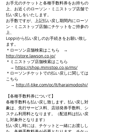
お手元のチケットと各種手数料券をお持ちの
上、お近くのローソン・ミニストップ店舗で
払い戻しをいたします。
お手数ですが、上記払い戻し期間内にローソ
ン・ミニストップ店舗にチケットをご持参の
上、
Loppiから払い戻しのお手続きをお願い致し
ます。
＊ローソン店舗検索はこちら →
http://store.lawson.co.jp/
＊ミニストップ店舗検索はこちら
→
https://shop.ministop.co.jp/ms/
＊ローソンチケットでの払い戻しに関しては
こちら
→
http://l-tike.com/oc/lt/haraimodoshi/
【各種手数料券について】
各種手数料も払い戻し致します。払い戻し対
象は、先行サービス料、店頭発券手数料、シ
ステム利用料となります。（配送料は払い戻
し対象外となります）
払い戻し時には、チケットと一緒にお渡しし
た、各種手数料券が必要となります。チケッ