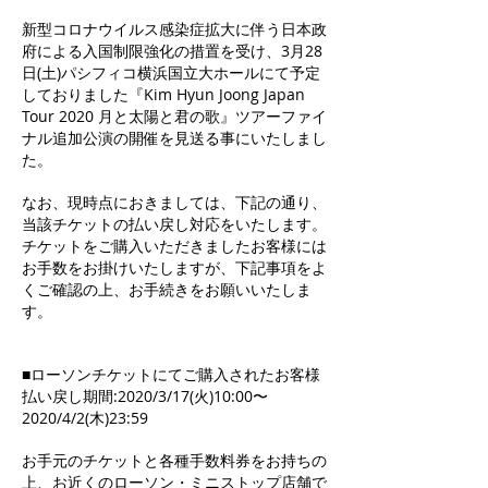
新型コロナウイルス感染症拡大に伴う日本政
府による入国制限強化の措置を受け、3月28
日(土)パシフィコ横浜国立大ホールにて予定
しておりました『Kim Hyun Joong Japan
Tour 2020 月と太陽と君の歌』ツアーファイ
ナル追加公演の開催を見送る事にいたしまし
た。
なお、現時点におきましては、下記の通り、
当該チケットの払い戻し対応をいたします。
チケットをご購入いただきましたお客様には
お手数をお掛けいたしますが、下記事項をよ
くご確認の上、お手続きをお願いいたしま
す。
■ローソンチケットにてご購入されたお客様
払い戻し期間:2020/3/17(火)10:00〜
2020/4/2(木)23:59
お手元のチケットと各種手数料券をお持ちの
上、お近くのローソン・ミニストップ店舗で