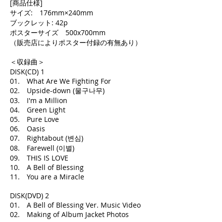
[商品仕様]
サイズ: 176mm×240mm
ブックレット: 42p
ポスターサイズ 500x700mm
（販売店によりポスター付録の有無あり）
＜収録曲＞
DISK(CD) 1
01. What Are We Fighting For
02. Upside-down (물구나무)
03. I'm a Million
04. Green Light
05. Pure Love
06. Oasis
07. Rightabout (변심)
08. Farewell (이별)
09. THIS IS LOVE
10. A Bell of Blessing
11. You are a Miracle
DISK(DVD) 2
01. A Bell of Blessing Ver. Music Video
02. Making of Album Jacket Photos