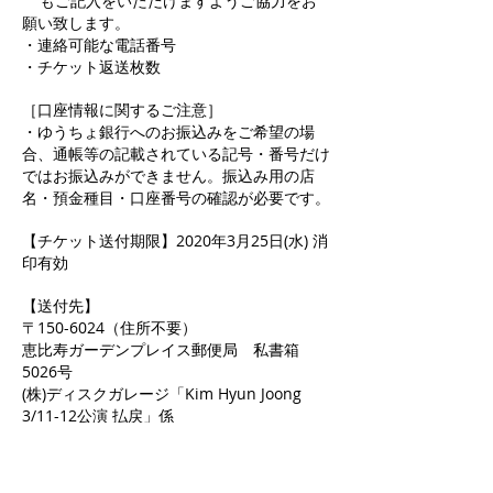
もご記入をいただけますようご協力をお
願い致します。
・連絡可能な電話番号
・チケット返送枚数
［口座情報に関するご注意］
・ゆうちょ銀行へのお振込みをご希望の場
合、通帳等の記載されている記号・番号だけ
ではお振込みができません。振込み用の店
名・預金種目・口座番号の確認が必要です。
【チケット送付期限】2020年3月25日(水) 消
印有効
【送付先】
〒150-6024（住所不要）
恵比寿ガーデンプレイス郵便局 私書箱
5026号
(株)ディスクガレージ「Kim Hyun Joong
3/11-12公演 払戻」係
【返金方法】
チケットの到着確認後、4月10日（金）まで