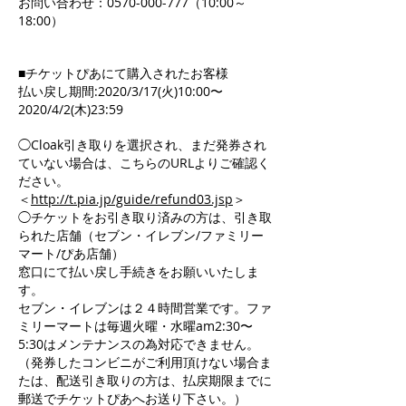
お問い合わせ：0570-000-777（10:00～
18:00）
■チケットぴあにて購入されたお客様
払い戻し期間:2020/3/17(火)10:00〜
2020/4/2(木)23:59
◯Cloak引き取りを選択され、まだ発券され
ていない場合は、こちらのURLよりご確認く
ださい。
＜
http://t.pia.jp/guide/refund03.jsp
＞
◯チケットをお引き取り済みの方は、引き取
られた店舗（セブン・イレブン/ファミリー
マート/ぴあ店舗）
窓口にて払い戻し手続きをお願いいたしま
す。
セブン・イレブンは２４時間営業です。ファ
ミリーマートは毎週火曜・水曜am2:30〜
5:30はメンテナンスの為対応できません。
（発券したコンビニがご利用頂けない場合ま
たは、配送引き取りの方は、払戻期限までに
郵送でチケットぴあへお送り下さい。）