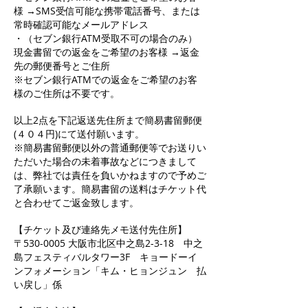
様 →SMS受信可能な携帯電話番号、または
常時確認可能なメールアドレス
・（セブン銀行ATM受取不可の場合のみ）
現金書留での返金をご希望のお客様 →返金
先の郵便番号とご住所
※セブン銀行ATMでの返金をご希望のお客
様のご住所は不要です。
以上2点を下記返送先住所まで簡易書留郵便
(４０４円)にて送付願います。
※簡易書留郵便以外の普通郵便等でお送りい
ただいた場合の未着事故などにつきまして
は、弊社では責任を負いかねますので予めご
了承願います。簡易書留の送料はチケット代
と合わせてご返金致します。
【チケット及び連絡先メモ送付先住所】
〒530-0005 大阪市北区中之島2-3-18 中之
島フェスティバルタワー3F キョードーイ
ンフォメーション「キム・ヒョンジュン 払
い戻し」係