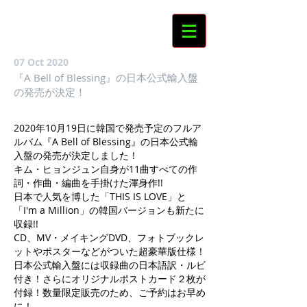
07 Oct 2020
『A Bell of Blessing』の日本公式輸入盤
の発売が決定！
2020年10月19日に韓国で発売予定のフルア
ルバム『A Bell of Blessing』の日本公式輸
入盤の発売が決定しました！
キム・ヒョンジュン自身が11曲すべての作
詞・作曲・編曲を手掛けた渾身作!!
日本で人気を博した「THIS IS LOVE」と
「I'm a Million」の韓国バージョンも新たに
収録!!
CD、MV・メイキングDVD、フォトブックレ
ットやポスターなどがついた超豪華版仕様！
日本公式輸入盤には収録曲の日本語訳・ルビ
付き！さらにオリジナルポストカード２枚が
付録！数量限定販売のため、ご予約はお早め
に！