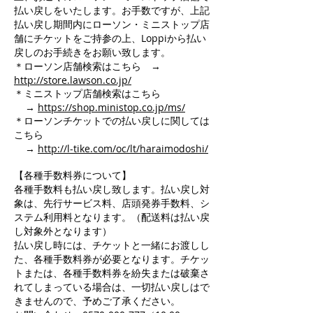
払い戻しをいたします。お手数ですが、上記
払い戻し期間内にローソン・ミニストップ店
舗にチケットをご持参の上、Loppiから払い
戻しのお手続きをお願い致します。
＊ローソン店舗検索はこちら →
http://store.lawson.co.jp/
＊ミニストップ店舗検索はこちら
→
https://shop.ministop.co.jp/ms/
＊ローソンチケットでの払い戻しに関しては
こちら
→
http://l-tike.com/oc/lt/haraimodoshi/
【各種手数料券について】
各種手数料も払い戻し致します。払い戻し対
象は、先行サービス料、店頭発券手数料、シ
ステム利用料となります。（配送料は払い戻
し対象外となります）
払い戻し時には、チケットと一緒にお渡しし
た、各種手数料券が必要となります。チケッ
トまたは、各種手数料券を紛失または破棄さ
れてしまっている場合は、一切払い戻しはで
きませんので、予めご了承ください。