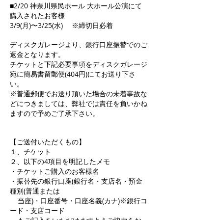
■2/20 神奈川県民ホール 大ホール公演にて
購入されたお客様
3/9(月)〜3/25(水) ※締切日必着
ディスクガレージより、銀行口座振替でのご
返金となります。
チケットと下記必要事項をディスクガレージ
宛に簡易書留郵便(404円)にてお送り下さ
い。
※普通郵便でお送り頂いた場合の未着事故な
どにつきましては、弊社では責任を負いかね
ますので予めご了承下さい。
【ご送付いただくもの】
１、チケット
２、以下の4項目を明記したメモ
・チケットご購入のお客様名
・振替先の銀行口座(銀行名・支店名・預金
種別(普通または
当座)・口座番号・口座名義(カナ)※銀行コ
ード・支店コード