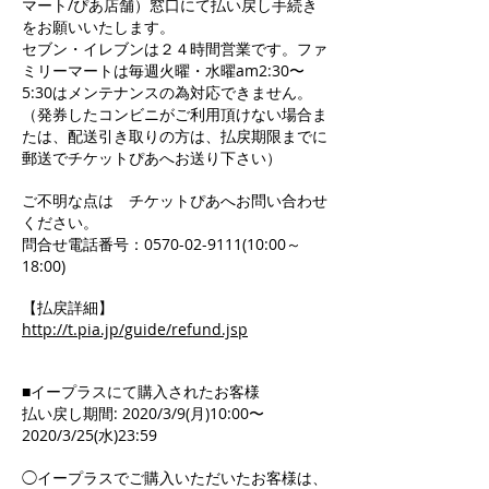
マート/ぴあ店舗）窓口にて払い戻し手続き
をお願いいたします。
セブン・イレブンは２４時間営業です。ファ
ミリーマートは毎週火曜・水曜am2:30〜
5:30はメンテナンスの為対応できません。
（発券したコンビニがご利用頂けない場合ま
たは、配送引き取りの方は、払戻期限までに
郵送でチケットぴあへお送り下さい）
ご不明な点は チケットぴあへお問い合わせ
ください。
問合せ電話番号：0570-02-9111(10:00～
18:00)
【払戻詳細】
http://t.pia.jp/guide/refund.jsp
■イープラスにて購入されたお客様
払い戻し期間: 2020/3/9(月)10:00〜
2020/3/25(水)23:59
◯イープラスでご購入いただいたお客様は、