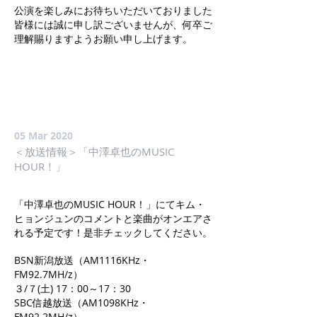
公演を楽しみにお待ちいただいておりました
皆様には誠に申し訳ございませんが、何卒ご
理解賜りますようお願い申し上げます。
05 Mar 2020
＜放送情報＞「中澤卓也のMUSIC
HOUR！」
「中澤卓也のMUSIC HOUR！」にてキム・
ヒョンジュンのコメントと楽曲がオンエアさ
れる予定です！是非チェックしてください。
BSN新潟放送（AM1116KHz・
FM92.7MH/z）
３/７(土) 17：00～17：30
SBC信越放送（AM1098KHz・
FM92.2MH/z）