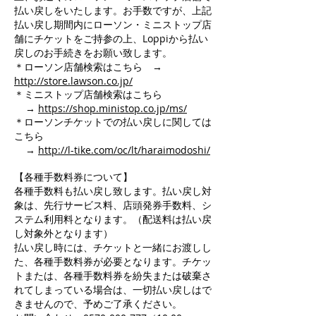
払い戻しをいたします。お手数ですが、上記
払い戻し期間内にローソン・ミニストップ店
舗にチケットをご持参の上、Loppiから払い
戻しのお手続きをお願い致します。
＊ローソン店舗検索はこちら →
http://store.lawson.co.jp/
＊ミニストップ店舗検索はこちら
→
https://shop.ministop.co.jp/ms/
＊ローソンチケットでの払い戻しに関しては
こちら
→
http://l-tike.com/oc/lt/haraimodoshi/
【各種手数料券について】
各種手数料も払い戻し致します。払い戻し対
象は、先行サービス料、店頭発券手数料、シ
ステム利用料となります。（配送料は払い戻
し対象外となります）
払い戻し時には、チケットと一緒にお渡しし
た、各種手数料券が必要となります。チケッ
トまたは、各種手数料券を紛失または破棄さ
れてしまっている場合は、一切払い戻しはで
きませんので、予めご了承ください。