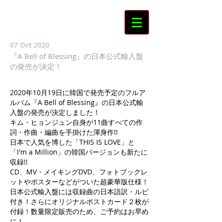
07 Oct 2020
『A Bell of Blessing』の日本公式輸入盤
の発売が決定！
2020年10月19日に韓国で発売予定のフルア
ルバム『A Bell of Blessing』の日本公式輸
入盤の発売が決定しました！
キム・ヒョンジュン自身が11曲すべての作
詞・作曲・編曲を手掛けた渾身作!!
日本で人気を博した「THIS IS LOVE」と
「I'm a Million」の韓国バージョンも新たに
収録!!
CD、MV・メイキングDVD、フォトブックレ
ットやポスターなどがついた超豪華版仕様！
日本公式輸入盤には収録曲の日本語訳・ルビ
付き！さらにオリジナルポストカード２枚が
付録！数量限定販売のため、ご予約はお早め
に！