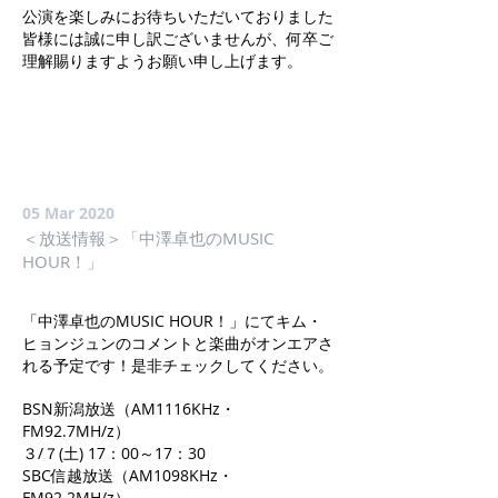
公演を楽しみにお待ちいただいておりました
皆様には誠に申し訳ございませんが、何卒ご
理解賜りますようお願い申し上げます。
05 Mar 2020
＜放送情報＞「中澤卓也のMUSIC
HOUR！」
「中澤卓也のMUSIC HOUR！」にてキム・
ヒョンジュンのコメントと楽曲がオンエアさ
れる予定です！是非チェックしてください。
BSN新潟放送（AM1116KHz・
FM92.7MH/z）
３/７(土) 17：00～17：30
SBC信越放送（AM1098KHz・
FM92.2MH/z）