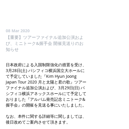
08 Mar 2020
【重要】ツアーファイナル追加公演およ
び、ミニトーク&握手会 開催見送りのお
知らせ
日本政府による入国制限強化の措置を受け、
3月28日(土) パシフィコ横浜国立大ホールに
て予定していました『Kim Hyun Joong
Japan Tour 2020 月と太陽と君の歌』ツアー
ファイナル追加公演および、3月29日(日) パ
シフィコ横浜アネックスホールにて予定して
おりました『アルバム発売記念ミニトーク&
握手会』の開催を見送る事にいたしました。
なお、本件に関する詳細等に関しましては、
後日改めてご案内させて頂きます。