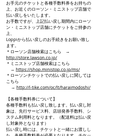
お手元のチケットと各種手数料券をお持ちの
上、お近くのローソン・ミニストップ店舗で
払い戻しをいたします。
お手数ですが、上記払い戻し期間内にローソ
ン・ミニストップ店舗にチケットをご持参の
上、
Loppiから払い戻しのお手続きをお願い致し
ます。
＊ローソン店舗検索はこちら →
http://store.lawson.co.jp/
＊ミニストップ店舗検索はこちら
→
https://shop.ministop.co.jp/ms/
＊ローソンチケットでの払い戻しに関しては
こちら
→
http://l-tike.com/oc/lt/haraimodoshi/
【各種手数料券について】
各種手数料も払い戻し致します。払い戻し対
象は、先行サービス料、店頭発券手数料、シ
ステム利用料となります。（配送料は払い戻
し対象外となります）
払い戻し時には、チケットと一緒にお渡しし
た、各種手数料券が必要となります。チケッ