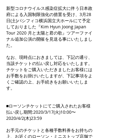
新型コロナウイルス感染症拡大に伴う日本政
府による入国制限強化の措置を受け、3月28
日(土)パシフィコ横浜国立大ホールにて予定
しておりました『Kim Hyun Joong Japan
Tour 2020 月と太陽と君の歌』ツアーファイ
ナル追加公演の開催を見送る事にいたしまし
た。
なお、現時点におきましては、下記の通り、
当該チケットの払い戻し対応をいたします。
チケットをご購入いただきましたお客様には
お手数をお掛けいたしますが、下記事項をよ
くご確認の上、お手続きをお願いいたしま
す。
■ローソンチケットにてご購入されたお客様
払い戻し期間:2020/3/17(火)10:00〜
2020/4/2(木)23:59
お手元のチケットと各種手数料券をお持ちの
上、お近くのローソン・ミニストップ店舗で