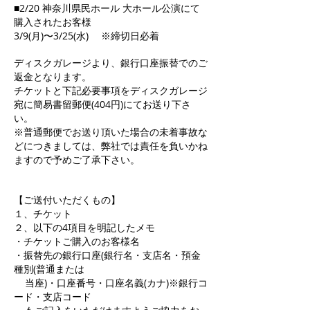
■2/20 神奈川県民ホール 大ホール公演にて
購入されたお客様
3/9(月)〜3/25(水) ※締切日必着
ディスクガレージより、銀行口座振替でのご
返金となります。
チケットと下記必要事項をディスクガレージ
宛に簡易書留郵便(404円)にてお送り下さ
い。
※普通郵便でお送り頂いた場合の未着事故な
どにつきましては、弊社では責任を負いかね
ますので予めご了承下さい。
【ご送付いただくもの】
１、チケット
２、以下の4項目を明記したメモ
・チケットご購入のお客様名
・振替先の銀行口座(銀行名・支店名・預金
種別(普通または
当座)・口座番号・口座名義(カナ)※銀行コ
ード・支店コード