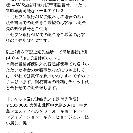
様 →SMS受信可能な携帯電話番号、または
常時確認可能なメールアドレス
・（セブン銀行ATM受取不可の場合のみ）
現金書留での返金をご希望のお客様 →返金
先の郵便番号とご住所
※セブン銀行ATMでの返金をご希望のお客
様のご住所は不要です。
以上2点を下記返送先住所まで簡易書留郵便
(４０４円)にて送付願います。
※簡易書留郵便以外の普通郵便等でお送りい
ただいた場合の未着事故などにつきまして
は、弊社では責任を負いかねますので予めご
了承願います。簡易書留の送料はチケット代
と合わせてご返金致します。
【チケット及び連絡先メモ送付先住所】
〒530-0005 大阪市北区中之島2-3-18 中之
島フェスティバルタワー3F キョードーイ
ンフォメーション「キム・ヒョンジュン 払
い戻し」係