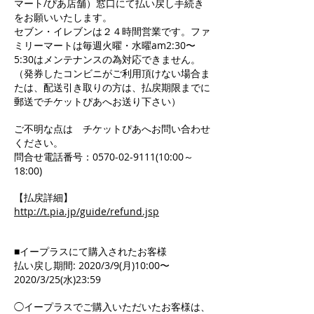
マート/ぴあ店舗）窓口にて払い戻し手続き
をお願いいたします。
セブン・イレブンは２４時間営業です。ファ
ミリーマートは毎週火曜・水曜am2:30〜
5:30はメンテナンスの為対応できません。
（発券したコンビニがご利用頂けない場合ま
たは、配送引き取りの方は、払戻期限までに
郵送でチケットぴあへお送り下さい）
ご不明な点は チケットぴあへお問い合わせ
ください。
問合せ電話番号：0570-02-9111(10:00～
18:00)
【払戻詳細】
http://t.pia.jp/guide/refund.jsp
■イープラスにて購入されたお客様
払い戻し期間: 2020/3/9(月)10:00〜
2020/3/25(水)23:59
◯イープラスでご購入いただいたお客様は、