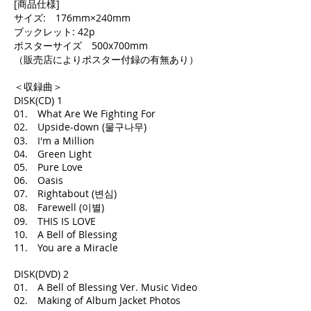
[商品仕様]
サイズ: 176mm×240mm
ブックレット: 42p
ポスターサイズ 500x700mm
（販売店によりポスター付録の有無あり）
＜収録曲＞
DISK(CD) 1
01. What Are We Fighting For
02. Upside-down (물구나무)
03. I'm a Million
04. Green Light
05. Pure Love
06. Oasis
07. Rightabout (변심)
08. Farewell (이별)
09. THIS IS LOVE
10. A Bell of Blessing
11. You are a Miracle
DISK(DVD) 2
01. A Bell of Blessing Ver. Music Video
02. Making of Album Jacket Photos