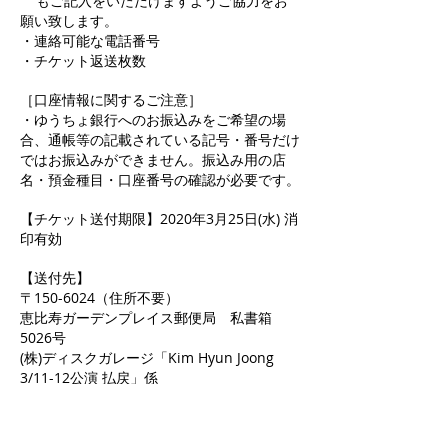
もご記入をいただけますようご協力をお
願い致します。
・連絡可能な電話番号
・チケット返送枚数
［口座情報に関するご注意］
・ゆうちょ銀行へのお振込みをご希望の場
合、通帳等の記載されている記号・番号だけ
ではお振込みができません。振込み用の店
名・預金種目・口座番号の確認が必要です。
【チケット送付期限】2020年3月25日(水) 消
印有効
【送付先】
〒150-6024（住所不要）
恵比寿ガーデンプレイス郵便局 私書箱
5026号
(株)ディスクガレージ「Kim Hyun Joong
3/11-12公演 払戻」係
【返金方法】
チケットの到着確認後、4月10日（金）まで