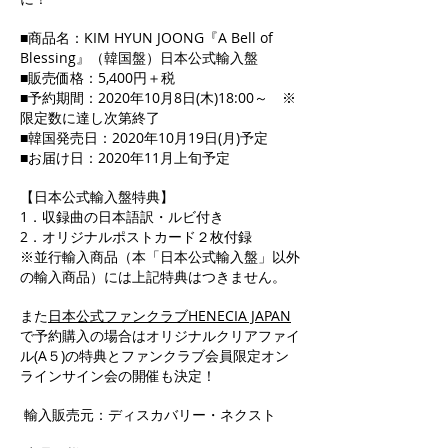
■商品名：KIM HYUN JOONG『A Bell of
Blessing』（韓国盤）日本公式輸入盤
■販売価格：5,400円＋税
■予約期間：2020年10月8日(木)18:00～ ※
限定数に達し次第終了
■韓国発売日：2020年10月19日(月)予定
■お届け日：2020年11月上旬予定
【日本公式輸入盤特典】
1．収録曲の日本語訳・ルビ付き
2．オリジナルポストカード２枚付録
※並行輸入商品（本「日本公式輸入盤」以外
の輸入商品）には上記特典はつきません。
また
日本公式ファンクラブHENECIA JAPAN
で予約購入の場合はオリジナルクリアファイ
ル(A５)の特典とファンクラブ会員限定オン
ラインサイン会の開催も決定！
輸入販売元：ディスカバリー・ネクスト