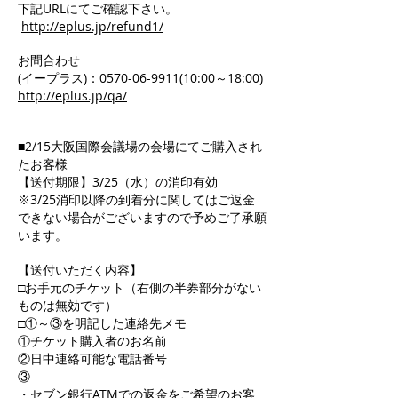
下記URLにてご確認下さい。
http://eplus.jp/refund1/
お問合わせ
(イープラス)：0570-06-9911(10:00～18:00)
http://eplus.jp/qa/
■2/15大阪国際会議場の会場にてご購入され
たお客様
【送付期限】3/25（水）の消印有効
※3/25消印以降の到着分に関してはご返金
できない場合がございますので予めご了承願
います。
【送付いただく内容】
□お手元のチケット（右側の半券部分がない
ものは無効です）
□①～③を明記した連絡先メモ
①チケット購入者のお名前
②日中連絡可能な電話番号
③
・セブン銀行ATMでの返金をご希望のお客