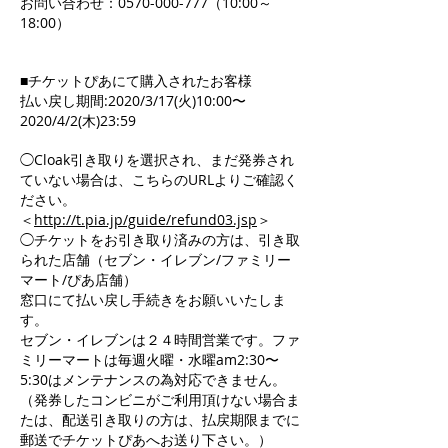
お問い合わせ：0570-000-777（10:00～
18:00）
■チケットぴあにて購入されたお客様
払い戻し期間:2020/3/17(火)10:00〜
2020/4/2(木)23:59
◯Cloak引き取りを選択され、まだ発券され
ていない場合は、こちらのURLよりご確認く
ださい。
＜
http://t.pia.jp/guide/refund03.jsp
＞
◯チケットをお引き取り済みの方は、引き取
られた店舗（セブン・イレブン/ファミリー
マート/ぴあ店舗）
窓口にて払い戻し手続きをお願いいたしま
す。
セブン・イレブンは２４時間営業です。ファ
ミリーマートは毎週火曜・水曜am2:30〜
5:30はメンテナンスの為対応できません。
（発券したコンビニがご利用頂けない場合ま
たは、配送引き取りの方は、払戻期限までに
郵送でチケットぴあへお送り下さい。）