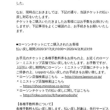
した。
なお、現時点におきましては、下記の通り、当該チケットの払い
戻し対応をいたします。
チケットをご購入いただきましたお客様にはお手数をお掛けいた
しますが、下記事項をよくご確認の上、お手続きをお願いいたし
ます。
■ローソンチケットにてご購入されたお客様
払い戻し期間:2020/3/17(火)10:00〜2020/4/2(木)23:59
お手元のチケットと各種手数料券をお持ちの上、お近くのローソ
ン・ミニストップ店舗で払い戻しをいたします。お手数ですが、
上記払い戻し期間内にローソン・ミニストップ店舗にチケットを
ご持参の上、Loppiから払い戻しのお手続きをお願い致します。
＊ローソン店舗検索はこちら →
http://store.lawson.co.jp/
＊ミニストップ店舗検索はこちら
→
https://shop.ministop.co.jp/ms/
＊ローソンチケットでの払い戻しに関してはこちら
→
http://l-tike.com/oc/lt/haraimodoshi/
【各種手数料券について】
各種手数料も払い戻し致します。払い戻し対象は、先行サービス