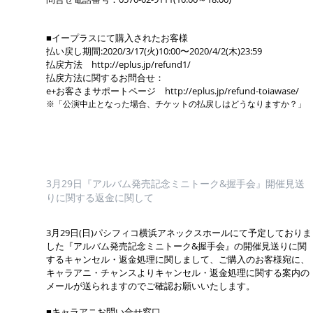
■イープラスにて購入されたお客様
払い戻し期間:2020/3/17(火)10:00〜2020/4/2(木)23:59
払戻方法 http://eplus.jp/refund1/
払戻方法に関するお問合せ：
e+お客さまサポートページ http://eplus.jp/refund-toiawase/
※「公演中止となった場合、チケットの払戻しはどうなりますか？」
3月29日『アルバム発売記念ミニトーク&握手会』開催見送
りに関する返金に関して
3月29日(日)パシフィコ横浜アネックスホールにて予定しておりま
した『アルバム発売記念ミニトーク&握手会』の開催見送りに関
するキャンセル・返金処理に関しまして、ご購入のお客様宛に、
キャラアニ・チャンスよりキャンセル・返金処理に関する案内の
メールが送られますのでご確認お願いいたします。
■キャラアニお問い合せ窓口