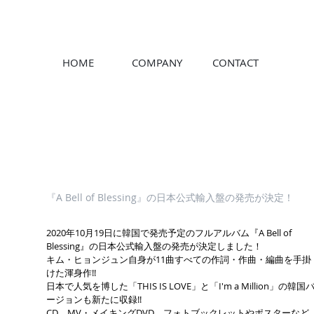
HOME
COMPANY
CONTACT
『A Bell of Blessing』の日本公式輸入盤の発売が決定！
2020年10月19日に韓国で発売予定のフルアルバム『A Bell of
Blessing』の日本公式輸入盤の発売が決定しました！
キム・ヒョンジュン自身が11曲すべての作詞・作曲・編曲を手掛
けた渾身作!!
日本で人気を博した「THIS IS LOVE」と「I'm a Million」の韓国
ージョンも新たに収録!!
CD、MV・メイキングDVD、フォトブックレットやポスターなど