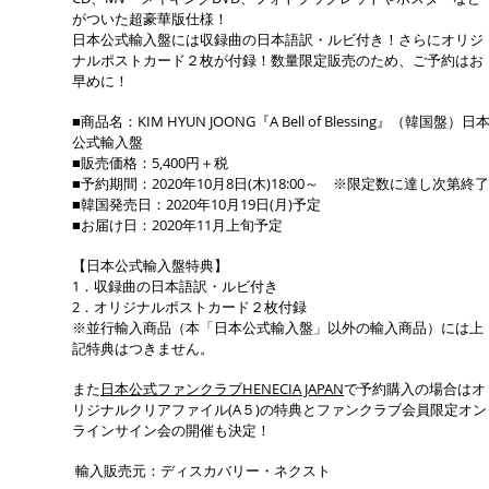
がついた超豪華版仕様！
日本公式輸入盤には収録曲の日本語訳・ルビ付き！さらにオリジ
ナルポストカード２枚が付録！数量限定販売のため、ご予約はお
早めに！
■商品名：KIM HYUN JOONG『A Bell of Blessing』（韓国盤）日
公式輸入盤
■販売価格：5,400円＋税
■予約期間：2020年10月8日(木)18:00～ ※限定数に達し次第終了
■韓国発売日：2020年10月19日(月)予定
■お届け日：2020年11月上旬予定
【日本公式輸入盤特典】
1．収録曲の日本語訳・ルビ付き
2．オリジナルポストカード２枚付録
※並行輸入商品（本「日本公式輸入盤」以外の輸入商品）には上
記特典はつきません。
また
日本公式ファンクラブHENECIA JAPAN
で予約購入の場合はオ
リジナルクリアファイル(A５)の特典とファンクラブ会員限定オン
ラインサイン会の開催も決定！
輸入販売元：ディスカバリー・ネクスト