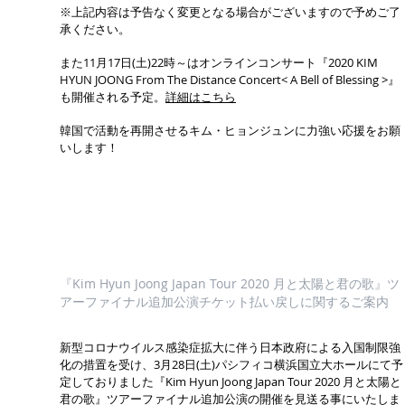
※上記内容は予告なく変更となる場合がございますので予めご了
承ください。
また11月17日(土)22時～はオンラインコンサート『2020 KIM
HYUN JOONG From The Distance Concert< A Bell of Blessing >』
も開催される予定。
詳細はこちら
韓国で活動を再開させるキム・ヒョンジュンに力強い応援をお願
いします！
『Kim Hyun Joong Japan Tour 2020 月と太陽と君の歌』ツ
アーファイナル追加公演チケット払い戻しに関するご案内
新型コロナウイルス感染症拡大に伴う日本政府による入国制限強
化の措置を受け、3月28日(土)パシフィコ横浜国立大ホールにて予
定しておりました『Kim Hyun Joong Japan Tour 2020 月と太陽と
君の歌』ツアーファイナル追加公演の開催を見送る事にいたしま