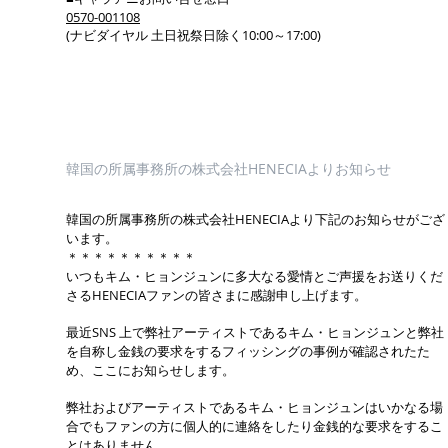
0570-001108
(ナビダイヤル 土日祝祭日除く10:00～17:00)
韓国の所属事務所の株式会社HENECIAよりお知らせ
韓国の所属事務所の株式会社HENECIAより下記のお知らせがござ
います。
＊＊＊＊＊＊＊＊＊＊
いつもキム・ヒョンジュンに多大なる愛情とご声援をお送りくだ
さるHENECIAファンの皆さまに感謝申し上げます。
最近SNS 上で弊社アーティストであるキム・ヒョンジュンと弊社
を自称し金銭の要求をするフィッシングの事例が確認されたた
め、ここにお知らせします。
弊社およびアーティストであるキム・ヒョンジュンはいかなる場
合でもファンの方に個人的に連絡をしたり金銭的な要求をするこ
とはありません。