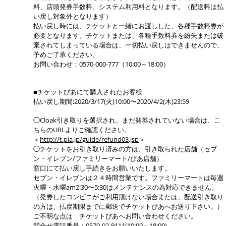
料、店頭発券手数料、システム利用料となります。（配送料は払
い戻し対象外となります）
払い戻し時には、チケットと一緒にお渡しした、各種手数料券が
必要となります。チケットまたは、各種手数料券を紛失または破
棄されてしまっている場合は、一切払い戻しはできませんので、
予めご了承ください。
お問い合わせ：0570-000-777（10:00～18:00）
■チケットぴあにて購入されたお客様
払い戻し期間:2020/3/17(火)10:00〜2020/4/2(木)23:59
◯Cloak引き取りを選択され、まだ発券されていない場合は、こ
ちらのURLよりご確認ください。
＜
http://t.pia.jp/guide/refund03.jsp
＞
◯チケットをお引き取り済みの方は、引き取られた店舗（セブ
ン・イレブン/ファミリーマート/ぴあ店舗）
窓口にて払い戻し手続きをお願いいたします。
セブン・イレブンは２４時間営業です。ファミリーマートは毎週
火曜・水曜am2:30〜5:30はメンテナンスの為対応できません。
（発券したコンビニがご利用頂けない場合または、配送引き取り
の方は、払戻期限までに郵送でチケットぴあへお送り下さい。）
ご不明な点は チケットぴあへお問い合わせください。
問合せ電話番号：0570-02-9111(10:00～18:00)