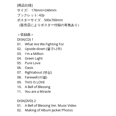
[商品仕様]
サイズ: 176mm×240mm
ブックレット: 42p
ポスターサイズ 500x700mm
（販売店によりポスター付録の有無あり）
＜収録曲＞
DISK(CD) 1
01. What Are We Fighting For
02. Upside-down (물구나무)
03. I'm a Million
04. Green Light
05. Pure Love
06. Oasis
07. Rightabout (변심)
08. Farewell (이별)
09. THIS IS LOVE
10. A Bell of Blessing
11. You are a Miracle
DISK(DVD) 2
01. A Bell of Blessing Ver. Music Video
02. Making of Album Jacket Photos