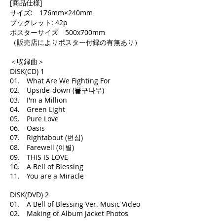
[商品仕様]
サイズ: 176mm×240mm
ブックレット: 42p
ポスターサイズ 500x700mm
（販売店によりポスター付録の有無あり）
＜収録曲＞
DISK(CD) 1
01. What Are We Fighting For
02. Upside-down (물구나무)
03. I'm a Million
04. Green Light
05. Pure Love
06. Oasis
07. Rightabout (변심)
08. Farewell (이별)
09. THIS IS LOVE
10. A Bell of Blessing
11. You are a Miracle
DISK(DVD) 2
01. A Bell of Blessing Ver. Music Video
02. Making of Album Jacket Photos