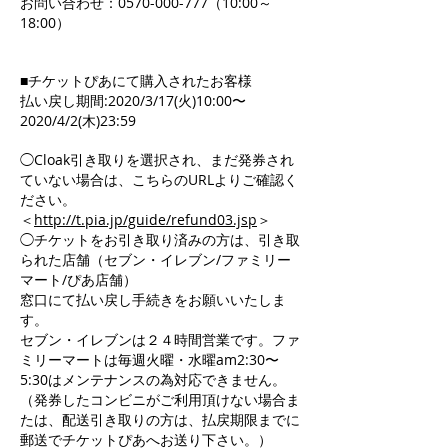
お問い合わせ：0570-000-777（10:00～
18:00）
■チケットぴあにて購入されたお客様
払い戻し期間:2020/3/17(火)10:00〜
2020/4/2(木)23:59
◯Cloak引き取りを選択され、まだ発券され
ていない場合は、こちらのURLよりご確認く
ださい。
＜
http://t.pia.jp/guide/refund03.jsp
＞
◯チケットをお引き取り済みの方は、引き取
られた店舗（セブン・イレブン/ファミリー
マート/ぴあ店舗）
窓口にて払い戻し手続きをお願いいたしま
す。
セブン・イレブンは２４時間営業です。ファ
ミリーマートは毎週火曜・水曜am2:30〜
5:30はメンテナンスの為対応できません。
（発券したコンビニがご利用頂けない場合ま
たは、配送引き取りの方は、払戻期限までに
郵送でチケットぴあへお送り下さい。）