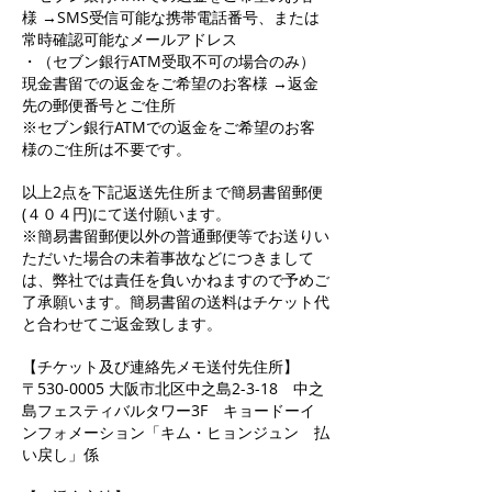
様 →SMS受信可能な携帯電話番号、または
常時確認可能なメールアドレス
・（セブン銀行ATM受取不可の場合のみ）
現金書留での返金をご希望のお客様 →返金
先の郵便番号とご住所
※セブン銀行ATMでの返金をご希望のお客
様のご住所は不要です。
以上2点を下記返送先住所まで簡易書留郵便
(４０４円)にて送付願います。
※簡易書留郵便以外の普通郵便等でお送りい
ただいた場合の未着事故などにつきまして
は、弊社では責任を負いかねますので予めご
了承願います。簡易書留の送料はチケット代
と合わせてご返金致します。
【チケット及び連絡先メモ送付先住所】
〒530-0005 大阪市北区中之島2-3-18 中之
島フェスティバルタワー3F キョードーイ
ンフォメーション「キム・ヒョンジュン 払
い戻し」係