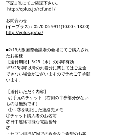
下記URLにてご確認下さい。
http://eplus.jp/refund1/
お問合わせ
(イープラス)：0570-06-9911(10:00～18:00)
http://eplus.jp/qa/
■2/15大阪国際会議場の会場にてご購入され
たお客様
【送付期限】3/25（水）の消印有効
※3/25消印以降の到着分に関してはご返金
できない場合がございますので予めご了承願
います。
【送付いただく内容】
□お手元のチケット（右側の半券部分がない
ものは無効です）
□①～③を明記した連絡先メモ
①チケット購入者のお名前
②日中連絡可能な電話番号
③
・セブン銀行ATMでの返金をご希望のお客