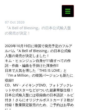
07 Oct 2020
『A Bell of Blessing』の日本公式輸入盤
の発売が決定！
2020年10月19日に韓国で発売予定のフルア
ルバム『A Bell of Blessing』の日本公式輸
入盤の発売が決定しました！
キム・ヒョンジュン自身が11曲すべての作
詞・作曲・編曲を手掛けた渾身作!!
日本で人気を博した「THIS IS LOVE」と
「I'm a Million」の韓国バージョンも新たに
収録!!
CD、MV・メイキングDVD、フォトブックレ
ットやポスターなどがついた超豪華版仕様！
日本公式輸入盤には収録曲の日本語訳・ルビ
付き！さらにオリジナルポストカード２枚が
付録！数量限定販売のため、ご予約はお早め
に！