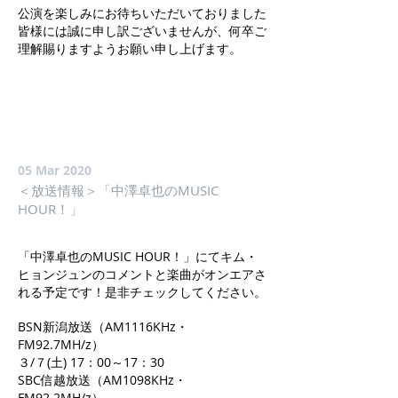
公演を楽しみにお待ちいただいておりました
皆様には誠に申し訳ございませんが、何卒ご
理解賜りますようお願い申し上げます。
05 Mar 2020
＜放送情報＞「中澤卓也のMUSIC
HOUR！」
「中澤卓也のMUSIC HOUR！」にてキム・
ヒョンジュンのコメントと楽曲がオンエアさ
れる予定です！是非チェックしてください。
BSN新潟放送（AM1116KHz・
FM92.7MH/z）
３/７(土) 17：00～17：30
SBC信越放送（AM1098KHz・
FM92.2MH/z）