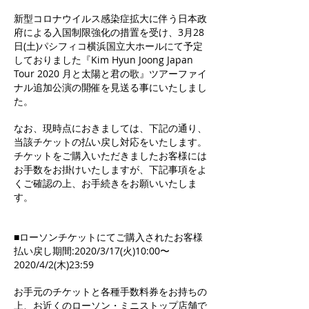
新型コロナウイルス感染症拡大に伴う日本政
府による入国制限強化の措置を受け、3月28
日(土)パシフィコ横浜国立大ホールにて予定
しておりました『Kim Hyun Joong Japan
Tour 2020 月と太陽と君の歌』ツアーファイ
ナル追加公演の開催を見送る事にいたしまし
た。
なお、現時点におきましては、下記の通り、
当該チケットの払い戻し対応をいたします。
チケットをご購入いただきましたお客様には
お手数をお掛けいたしますが、下記事項をよ
くご確認の上、お手続きをお願いいたしま
す。
■ローソンチケットにてご購入されたお客様
払い戻し期間:2020/3/17(火)10:00〜
2020/4/2(木)23:59
お手元のチケットと各種手数料券をお持ちの
上、お近くのローソン・ミニストップ店舗で