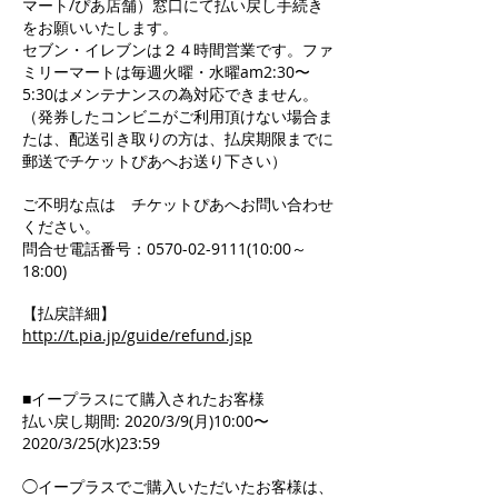
マート/ぴあ店舗）窓口にて払い戻し手続き
をお願いいたします。
セブン・イレブンは２４時間営業です。ファ
ミリーマートは毎週火曜・水曜am2:30〜
5:30はメンテナンスの為対応できません。
（発券したコンビニがご利用頂けない場合ま
たは、配送引き取りの方は、払戻期限までに
郵送でチケットぴあへお送り下さい）
ご不明な点は チケットぴあへお問い合わせ
ください。
問合せ電話番号：0570-02-9111(10:00～
18:00)
【払戻詳細】
http://t.pia.jp/guide/refund.jsp
■イープラスにて購入されたお客様
払い戻し期間: 2020/3/9(月)10:00〜
2020/3/25(水)23:59
◯イープラスでご購入いただいたお客様は、