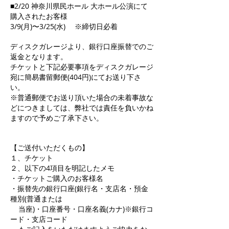
■2/20 神奈川県民ホール 大ホール公演にて
購入されたお客様
3/9(月)〜3/25(水) ※締切日必着
ディスクガレージより、銀行口座振替でのご
返金となります。
チケットと下記必要事項をディスクガレージ
宛に簡易書留郵便(404円)にてお送り下さ
い。
※普通郵便でお送り頂いた場合の未着事故な
どにつきましては、弊社では責任を負いかね
ますので予めご了承下さい。
【ご送付いただくもの】
１、チケット
２、以下の4項目を明記したメモ
・チケットご購入のお客様名
・振替先の銀行口座(銀行名・支店名・預金
種別(普通または
当座)・口座番号・口座名義(カナ)※銀行コ
ード・支店コード