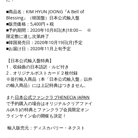
■商品名：KIM HYUN JOONG『A Bell of
Blessing』（韓国盤）日本公式輸入盤
■販売価格：5,400円＋税
■予約期間：2020年10月8日(木)18:00～ ※
限定数に達し次第終了
■韓国発売日：2020年10月19日(月)予定
■お届け日：2020年11月上旬予定
【日本公式輸入盤特典】
1．収録曲の日本語訳・ルビ付き
2．オリジナルポストカード２枚付録
※並行輸入商品（本「日本公式輸入盤」以外
の輸入商品）には上記特典はつきません。
また
日本公式ファンクラブHENECIA JAPAN
で予約購入の場合はオリジナルクリアファイ
ル(A５)の特典とファンクラブ会員限定オン
ラインサイン会の開催も決定！
輸入販売元：ディスカバリー・ネクスト