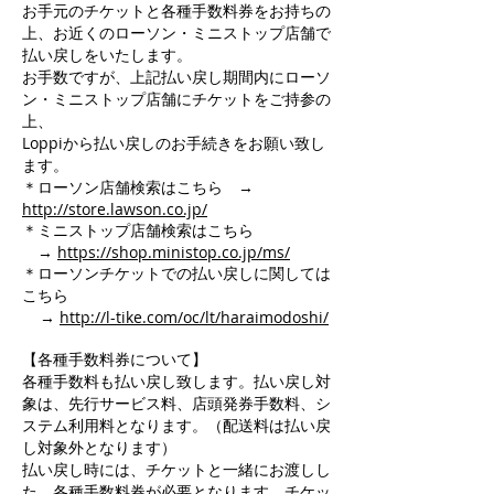
お手元のチケットと各種手数料券をお持ちの
上、お近くのローソン・ミニストップ店舗で
払い戻しをいたします。
お手数ですが、上記払い戻し期間内にローソ
ン・ミニストップ店舗にチケットをご持参の
上、
Loppiから払い戻しのお手続きをお願い致し
ます。
＊ローソン店舗検索はこちら →
http://store.lawson.co.jp/
＊ミニストップ店舗検索はこちら
→
https://shop.ministop.co.jp/ms/
＊ローソンチケットでの払い戻しに関しては
こちら
→
http://l-tike.com/oc/lt/haraimodoshi/
【各種手数料券について】
各種手数料も払い戻し致します。払い戻し対
象は、先行サービス料、店頭発券手数料、シ
ステム利用料となります。（配送料は払い戻
し対象外となります）
払い戻し時には、チケットと一緒にお渡しし
た、各種手数料券が必要となります。チケッ