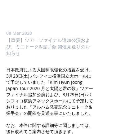
08 Mar 2020
【重要】ツアーファイナル追加公演およ
び、ミニトーク&握手会 開催見送りのお
知らせ
日本政府による入国制限強化の措置を受け、
3月28日(土) パシフィコ横浜国立大ホールに
て予定していました『Kim Hyun Joong
Japan Tour 2020 月と太陽と君の歌』ツアー
ファイナル追加公演および、3月29日(日) パ
シフィコ横浜アネックスホールにて予定して
おりました『アルバム発売記念ミニトーク&
握手会』の開催を見送る事にいたしました。
なお、本件に関する詳細等に関しましては、
後日改めてご案内させて頂きます。