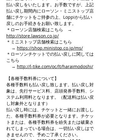
払い戻しをいたします。お手数ですが、上記
払い戻し期間内にローソン・ミニストップ店
舗にチケットをご持参の上、Loppiから払い
戻しのお手続きをお願い致します。
＊ローソン店舗検索はこちら →
http://store.lawson.co.jp/
＊ミニストップ店舗検索はこちら
→
https://shop.ministop.co.jp/ms/
＊ローソンチケットでの払い戻しに関しては
こちら
→
http://l-tike.com/oc/lt/haraimodoshi/
【各種手数料券について】
各種手数料も払い戻し致します。払い戻し対
象は、先行サービス料、店頭発券手数料、シ
ステム利用料となります。（配送料は払い戻
し対象外となります）
払い戻し時には、チケットと一緒にお渡しし
た、各種手数料券が必要となります。チケッ
トまたは、各種手数料券を紛失または破棄さ
れてしまっている場合は、一切払い戻しはで
きませんので、予めご了承ください。