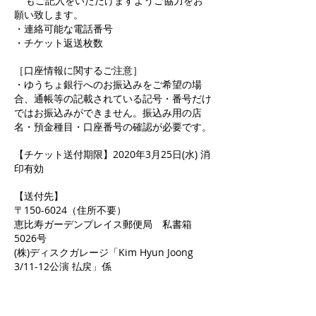
もご記入をいただけますようご協力をお
願い致します。
・連絡可能な電話番号
・チケット返送枚数
［口座情報に関するご注意］
・ゆうちょ銀行へのお振込みをご希望の場
合、通帳等の記載されている記号・番号だけ
ではお振込みができません。振込み用の店
名・預金種目・口座番号の確認が必要です。
【チケット送付期限】2020年3月25日(水) 消
印有効
【送付先】
〒150-6024（住所不要）
恵比寿ガーデンプレイス郵便局 私書箱
5026号
(株)ディスクガレージ「Kim Hyun Joong
3/11-12公演 払戻」係
【返金方法】
チケットの到着確認後、4月10日（金）まで