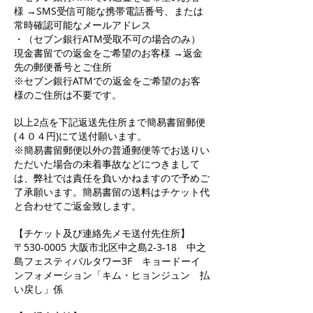
様 →SMS受信可能な携帯電話番号、または
常時確認可能なメールアドレス
・（セブン銀行ATM受取不可の場合のみ）
現金書留での返金をご希望のお客様 →返金
先の郵便番号とご住所
※セブン銀行ATMでの返金をご希望のお客
様のご住所は不要です。
以上2点を下記返送先住所まで簡易書留郵便
(４０４円)にて送付願います。
※簡易書留郵便以外の普通郵便等でお送りい
ただいた場合の未着事故などにつきまして
は、弊社では責任を負いかねますので予めご
了承願います。簡易書留の送料はチケット代
と合わせてご返金致します。
【チケット及び連絡先メモ送付先住所】
〒530-0005 大阪市北区中之島2-3-18 中之
島フェスティバルタワー3F キョードーイ
ンフォメーション「キム・ヒョンジュン 払
い戻し」係