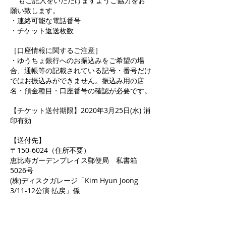
もご記入をいただけますようご協力をお
願い致します。
・連絡可能な電話番号
・チケット返送枚数
［口座情報に関するご注意］
・ゆうちょ銀行へのお振込みをご希望の場
合、通帳等の記載されている記号・番号だけ
ではお振込みができません。振込み用の店
名・預金種目・口座番号の確認が必要です。
【チケット送付期限】2020年3月25日(水) 消
印有効
【送付先】
〒150-6024（住所不要）
恵比寿ガーデンプレイス郵便局 私書箱
5026号
(株)ディスクガレージ「Kim Hyun Joong
3/11-12公演 払戻」係
【返金方法】
チケットの到着確認後、4月10日（金）まで