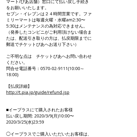
マート/ぴあ店舗）窓口にて払い戻し手続き
をお願いいたします。
セブン・イレブンは２４時間営業です。ファ
ミリーマートは毎週火曜・水曜am2:30〜
5:30はメンテナンスの為対応できません。
（発券したコンビニがご利用頂けない場合ま
たは、配送引き取りの方は、払戻期限までに
郵送でチケットぴあへお送り下さい）
ご不明な点は チケットぴあへお問い合わせ
ください。
問合せ電話番号：0570-02-9111(10:00～
18:00)
【払戻詳細】
http://t.pia.jp/guide/refund.jsp
■イープラスにて購入されたお客様
払い戻し期間: 2020/3/9(月)10:00〜
2020/3/25(水)23:59
◯イープラスでご購入いただいたお客様は、