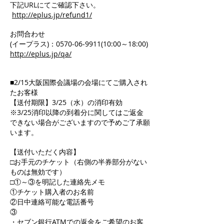
下記URLにてご確認下さい。
http://eplus.jp/refund1/
お問合わせ
(イープラス)：0570-06-9911(10:00～18:00)
http://eplus.jp/qa/
■2/15大阪国際会議場の会場にてご購入され
たお客様
【送付期限】3/25（水）の消印有効
※3/25消印以降の到着分に関してはご返金
できない場合がございますので予めご了承願
います。
【送付いただく内容】
□お手元のチケット（右側の半券部分がない
ものは無効です）
□①～③を明記した連絡先メモ
①チケット購入者のお名前
②日中連絡可能な電話番号
③
・セブン銀行ATMでの返金をご希望のお客