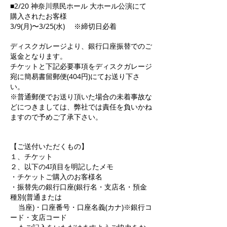
■2/20 神奈川県民ホール 大ホール公演にて
購入されたお客様
3/9(月)〜3/25(水) ※締切日必着
ディスクガレージより、銀行口座振替でのご
返金となります。
チケットと下記必要事項をディスクガレージ
宛に簡易書留郵便(404円)にてお送り下さ
い。
※普通郵便でお送り頂いた場合の未着事故な
どにつきましては、弊社では責任を負いかね
ますので予めご了承下さい。
【ご送付いただくもの】
１、チケット
２、以下の4項目を明記したメモ
・チケットご購入のお客様名
・振替先の銀行口座(銀行名・支店名・預金
種別(普通または
当座)・口座番号・口座名義(カナ)※銀行コ
ード・支店コード