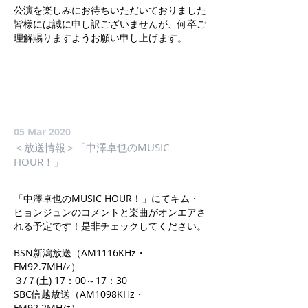
公演を楽しみにお待ちいただいておりました
皆様には誠に申し訳ございませんが、何卒ご
理解賜りますようお願い申し上げます。
05 Mar 2020
＜放送情報＞「中澤卓也のMUSIC
HOUR！」
「中澤卓也のMUSIC HOUR！」にてキム・
ヒョンジュンのコメントと楽曲がオンエアさ
れる予定です！是非チェックしてください。
BSN新潟放送（AM1116KHz・
FM92.7MH/z）
３/７(土) 17：00～17：30
SBC信越放送（AM1098KHz・
FM92.2MH/z）