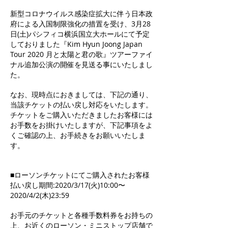
新型コロナウイルス感染症拡大に伴う日本政
府による入国制限強化の措置を受け、3月28
日(土)パシフィコ横浜国立大ホールにて予定
しておりました『Kim Hyun Joong Japan
Tour 2020 月と太陽と君の歌』ツアーファイ
ナル追加公演の開催を見送る事にいたしまし
た。
なお、現時点におきましては、下記の通り、
当該チケットの払い戻し対応をいたします。
チケットをご購入いただきましたお客様には
お手数をお掛けいたしますが、下記事項をよ
くご確認の上、お手続きをお願いいたしま
す。
■ローソンチケットにてご購入されたお客様
払い戻し期間:2020/3/17(火)10:00〜
2020/4/2(木)23:59
お手元のチケットと各種手数料券をお持ちの
上、お近くのローソン・ミニストップ店舗で