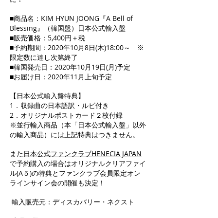
■商品名：KIM HYUN JOONG『A Bell of
Blessing』（韓国盤）日本公式輸入盤
■販売価格：5,400円＋税
■予約期間：2020年10月8日(木)18:00～ ※
限定数に達し次第終了
■韓国発売日：2020年10月19日(月)予定
■お届け日：2020年11月上旬予定
【日本公式輸入盤特典】
1．収録曲の日本語訳・ルビ付き
2．オリジナルポストカード２枚付録
※並行輸入商品（本「日本公式輸入盤」以外
の輸入商品）には上記特典はつきません。
また
日本公式ファンクラブHENECIA JAPAN
で予約購入の場合はオリジナルクリアファイ
ル(A５)の特典とファンクラブ会員限定オン
ラインサイン会の開催も決定！
輸入販売元：ディスカバリー・ネクスト