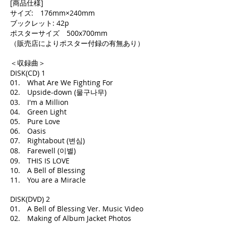
[商品仕様]
サイズ: 176mm×240mm
ブックレット: 42p
ポスターサイズ 500x700mm
（販売店によりポスター付録の有無あり）
＜収録曲＞
DISK(CD) 1
01. What Are We Fighting For
02. Upside-down (물구나무)
03. I'm a Million
04. Green Light
05. Pure Love
06. Oasis
07. Rightabout (변심)
08. Farewell (이별)
09. THIS IS LOVE
10. A Bell of Blessing
11. You are a Miracle
DISK(DVD) 2
01. A Bell of Blessing Ver. Music Video
02. Making of Album Jacket Photos