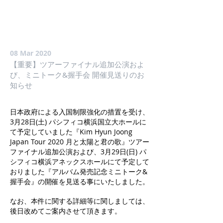
08 Mar 2020
【重要】ツアーファイナル追加公演およ
び、ミニトーク&握手会 開催見送りのお
知らせ
日本政府による入国制限強化の措置を受け、
3月28日(土) パシフィコ横浜国立大ホールに
て予定していました『Kim Hyun Joong
Japan Tour 2020 月と太陽と君の歌』ツアー
ファイナル追加公演および、3月29日(日) パ
シフィコ横浜アネックスホールにて予定して
おりました『アルバム発売記念ミニトーク&
握手会』の開催を見送る事にいたしました。
なお、本件に関する詳細等に関しましては、
後日改めてご案内させて頂きます。