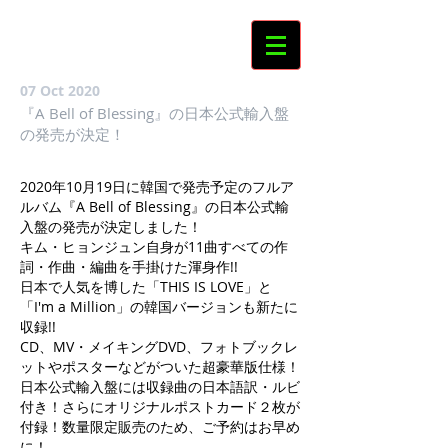
07 Oct 2020
『A Bell of Blessing』の日本公式輸入盤
の発売が決定！
2020年10月19日に韓国で発売予定のフルア
ルバム『A Bell of Blessing』の日本公式輸
入盤の発売が決定しました！
キム・ヒョンジュン自身が11曲すべての作
詞・作曲・編曲を手掛けた渾身作!!
日本で人気を博した「THIS IS LOVE」と
「I'm a Million」の韓国バージョンも新たに
収録!!
CD、MV・メイキングDVD、フォトブックレ
ットやポスターなどがついた超豪華版仕様！
日本公式輸入盤には収録曲の日本語訳・ルビ
付き！さらにオリジナルポストカード２枚が
付録！数量限定販売のため、ご予約はお早め
に！