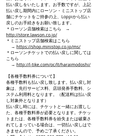
払い戻しをいたします。お手数ですが、上記
払い戻し期間内にローソン・ミニストップ店
舗にチケットをご持参の上、Loppiから払い
戻しのお手続きをお願い致します。
＊ローソン店舗検索はこちら →
http://store.lawson.co.jp/
＊ミニストップ店舗検索はこちら
→
https://shop.ministop.co.jp/ms/
＊ローソンチケットでの払い戻しに関しては
こちら
→
http://l-tike.com/oc/lt/haraimodoshi/
【各種手数料券について】
各種手数料も払い戻し致します。払い戻し対
象は、先行サービス料、店頭発券手数料、シ
ステム利用料となります。（配送料は払い戻
し対象外となります）
払い戻し時には、チケットと一緒にお渡しし
た、各種手数料券が必要となります。チケッ
トまたは、各種手数料券を紛失または破棄さ
れてしまっている場合は、一切払い戻しはで
きませんので、予めご了承ください。