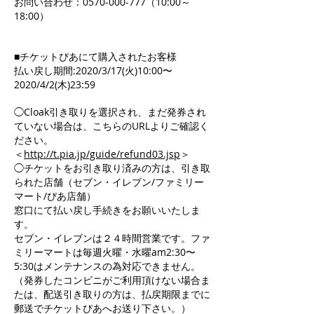
お問い合わせ：0570-000-777（10:00～
18:00）
■チケットぴあにて購入されたお客様
払い戻し期間:2020/3/17(火)10:00〜
2020/4/2(木)23:59
◯Cloak引き取りを選択され、まだ発券され
ていない場合は、こちらのURLよりご確認く
ださい。
＜
http://t.pia.jp/guide/refund03.jsp
＞
◯チケットをお引き取り済みの方は、引き取
られた店舗（セブン・イレブン/ファミリー
マート/ぴあ店舗）
窓口にて払い戻し手続きをお願いいたしま
す。
セブン・イレブンは２４時間営業です。ファ
ミリーマートは毎週火曜・水曜am2:30〜
5:30はメンテナンスの為対応できません。
（発券したコンビニがご利用頂けない場合ま
たは、配送引き取りの方は、払戻期限までに
郵送でチケットぴあへお送り下さい。）