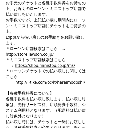
お手元のチケットと各種手数料券をお持ちの
上、お近くのローソン・ミニストップ店舗で
払い戻しをいたします。
お手数ですが、上記払い戻し期間内にローソ
ン・ミニストップ店舗にチケットをご持参の
上、
Loppiから払い戻しのお手続きをお願い致し
ます。
＊ローソン店舗検索はこちら →
http://store.lawson.co.jp/
＊ミニストップ店舗検索はこちら
→
https://shop.ministop.co.jp/ms/
＊ローソンチケットでの払い戻しに関しては
こちら
→
http://l-tike.com/oc/lt/haraimodoshi/
【各種手数料券について】
各種手数料も払い戻し致します。払い戻し対
象は、先行サービス料、店頭発券手数料、シ
ステム利用料となります。（配送料は払い戻
し対象外となります）
払い戻し時には、チケットと一緒にお渡しし
た、各種手数料券が必要となります。チケッ