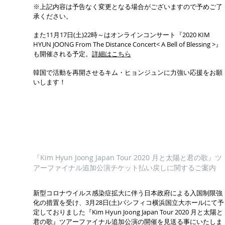
※上記内容は予告なく変更となる場合がございますので予めご了
承ください。
また11月17日(土)22時～はオンラインコンサート『2020 KIM
HYUN JOONG From The Distance Concert< A Bell of Blessing >』
も開催される予定。
詳細はこちら
韓国で活動を再開させるキム・ヒョンジュンに力強い応援をお願
いします！
『Kim Hyun Joong Japan Tour 2020 月と太陽と君の歌』ツ
アーファイナル追加公演チケット払い戻しに関するご案内
新型コロナウイルス感染症拡大に伴う日本政府による入国制限強
化の措置を受け、3月28日(土)パシフィコ横浜国立大ホールにて予
定しておりました『Kim Hyun Joong Japan Tour 2020 月と太陽と
君の歌』ツアーファイナル追加公演の開催を見送る事にいたしま