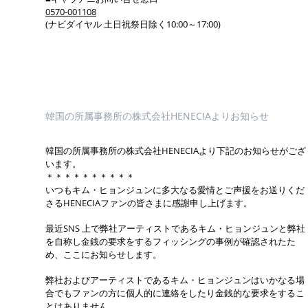
0570-001108
(ナビダイヤル 土日祝祭日除く10:00～17:00)
韓国の所属事務所の株式会社HENECIAよりお知らせ
韓国の所属事務所の株式会社HENECIAより下記のお知らせがござ
います。
＊＊＊＊＊＊＊＊＊＊
いつもキム・ヒョンジュンに多大なる愛情とご声援をお送りくだ
さるHENECIAファンの皆さまに感謝申し上げます。
最近SNS 上で弊社アーティストであるキム・ヒョンジュンと弊社
を自称し金銭の要求をするフィッシングの事例が確認されたた
め、ここにお知らせします。
弊社およびアーティストであるキム・ヒョンジュンはいかなる場
合でもファンの方に個人的に連絡をしたり金銭的な要求をするこ
とはありません。