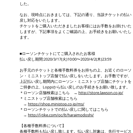
した。
なお、現時点におきましては、下記の通り、当該チケットの払い
戻し対応をいたします。
チケットをご購入いただきましたお客様にはお手数をお掛けいた
しますが、下記事項をよくご確認の上、お手続きをお願いいたし
ます。
■ローソンチケットにてご購入されたお客様
払い戻し期間:2020/3/17(火)10:00〜2020/4/2(木)23:59
お手元のチケットと各種手数料券をお持ちの上、お近くのローソ
ン・ミニストップ店舗で払い戻しをいたします。お手数ですが、
上記払い戻し期間内にローソン・ミニストップ店舗にチケットを
ご持参の上、Loppiから払い戻しのお手続きをお願い致します。
＊ローソン店舗検索はこちら →
http://store.lawson.co.jp/
＊ミニストップ店舗検索はこちら
→
https://shop.ministop.co.jp/ms/
＊ローソンチケットでの払い戻しに関してはこちら
→
http://l-tike.com/oc/lt/haraimodoshi/
【各種手数料券について】
各種手数料も払い戻し致します。払い戻し対象は、先行サービス