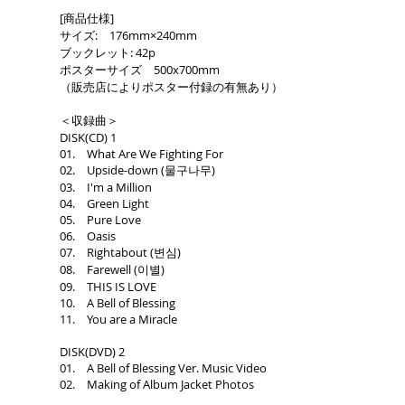
[商品仕様]
サイズ: 176mm×240mm
ブックレット: 42p
ポスターサイズ 500x700mm
（販売店によりポスター付録の有無あり）
＜収録曲＞
DISK(CD) 1
01. What Are We Fighting For
02. Upside-down (물구나무)
03. I'm a Million
04. Green Light
05. Pure Love
06. Oasis
07. Rightabout (변심)
08. Farewell (이별)
09. THIS IS LOVE
10. A Bell of Blessing
11. You are a Miracle
DISK(DVD) 2
01. A Bell of Blessing Ver. Music Video
02. Making of Album Jacket Photos