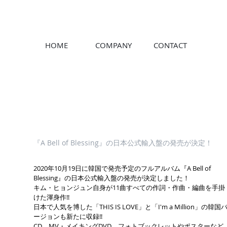
HOME
COMPANY
CONTACT
『A Bell of Blessing』の日本公式輸入盤の発売が決定！
2020年10月19日に韓国で発売予定のフルアルバム『A Bell of
Blessing』の日本公式輸入盤の発売が決定しました！
キム・ヒョンジュン自身が11曲すべての作詞・作曲・編曲を手掛
けた渾身作!!
日本で人気を博した「THIS IS LOVE」と「I'm a Million」の韓国
ージョンも新たに収録!!
CD、MV・メイキングDVD、フォトブックレットやポスターなど