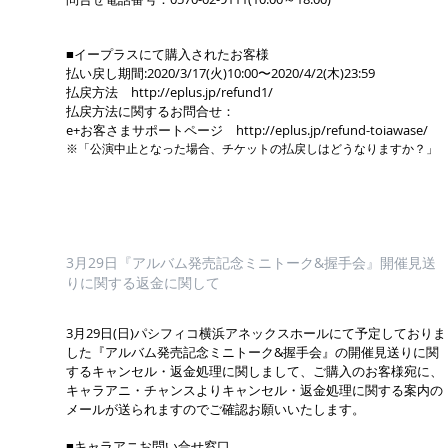
■イープラスにて購入されたお客様
払い戻し期間:2020/3/17(火)10:00〜2020/4/2(木)23:59
払戻方法 http://eplus.jp/refund1/
払戻方法に関するお問合せ：
e+お客さまサポートページ http://eplus.jp/refund-toiawase/
※「公演中止となった場合、チケットの払戻しはどうなりますか？」
3月29日『アルバム発売記念ミニトーク&握手会』開催見送
りに関する返金に関して
3月29日(日)パシフィコ横浜アネックスホールにて予定しておりま
した『アルバム発売記念ミニトーク&握手会』の開催見送りに関
するキャンセル・返金処理に関しまして、ご購入のお客様宛に、
キャラアニ・チャンスよりキャンセル・返金処理に関する案内の
メールが送られますのでご確認お願いいたします。
■キャラアニお問い合せ窓口