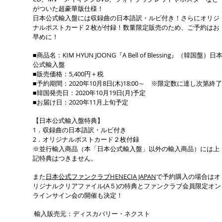
がついた超豪華版仕様！
日本公式輸入盤には収録曲の日本語訳・ルビ付き！さらにオリジ
ナルポストカード２枚が付録！数量限定販売のため、ご予約はお
早めに！
■商品名：KIM HYUN JOONG『A Bell of Blessing』（韓国盤）日
公式輸入盤
■販売価格：5,400円＋税
■予約期間：2020年10月8日(木)18:00～ ※限定数に達し次第終了
■韓国発売日：2020年10月19日(月)予定
■お届け日：2020年11月上旬予定
【日本公式輸入盤特典】
1．収録曲の日本語訳・ルビ付き
2．オリジナルポストカード２枚付録
※並行輸入商品（本「日本公式輸入盤」以外の輸入商品）には上
記特典はつきません。
また
日本公式ファンクラブHENECIA JAPAN
で予約購入の場合はオ
リジナルクリアファイル(A５)の特典とファンクラブ会員限定オン
ラインサイン会の開催も決定！
輸入販売元：ディスカバリー・ネクスト