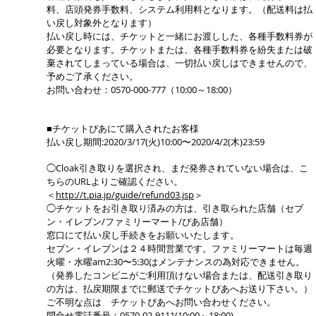
料、店頭発券手数料、システム利用料となります。（配送料は払
い戻し対象外となります）
払い戻し時には、チケットと一緒にお渡しした、各種手数料券が
必要となります。チケットまたは、各種手数料券を紛失または破
棄されてしまっている場合は、一切払い戻しはできませんので、
予めご了承ください。
お問い合わせ：0570-000-777（10:00～18:00）
■チケットぴあにて購入されたお客様
払い戻し期間:2020/3/17(火)10:00〜2020/4/2(木)23:59
◯Cloak引き取りを選択され、まだ発券されていない場合は、こ
ちらのURLよりご確認ください。
＜
http://t.pia.jp/guide/refund03.jsp
＞
◯チケットをお引き取り済みの方は、引き取られた店舗（セブ
ン・イレブン/ファミリーマート/ぴあ店舗）
窓口にて払い戻し手続きをお願いいたします。
セブン・イレブンは２４時間営業です。ファミリーマートは毎週
火曜・水曜am2:30〜5:30はメンテナンスの為対応できません。
（発券したコンビニがご利用頂けない場合または、配送引き取り
の方は、払戻期限までに郵送でチケットぴあへお送り下さい。）
ご不明な点は チケットぴあへお問い合わせください。
問合せ電話番号：0570-02-9111(10:00～18:00)